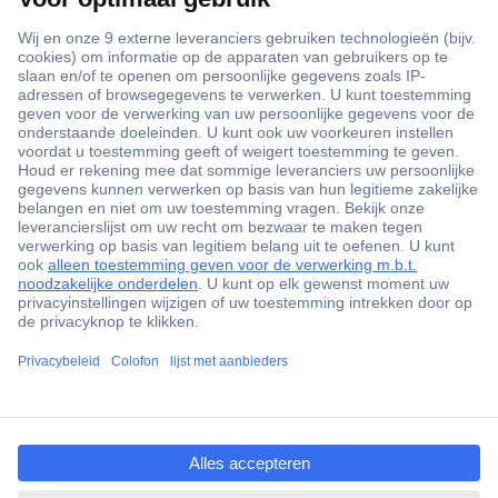
+3500 merken
+1.900.000 producten
+85.000 zakelijke klanten
Gratis inkoopoplossingen
Scherpe offertes op maat
Klantenservice
ccp.user.init.failed.titl
Bestellen
e
Betalen
ccp.user.init.failed