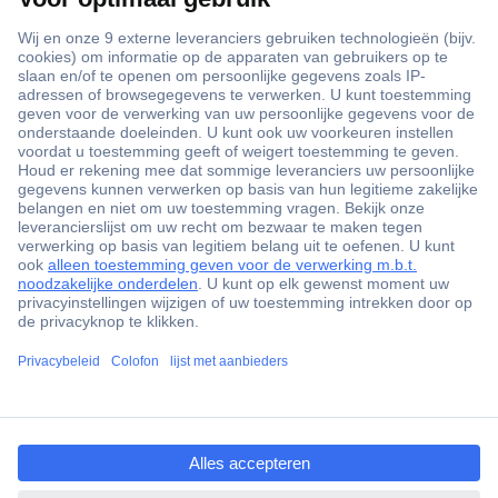
+3500 merken
+1.900.000 producten
+85.000 zakelijke klanten
Gratis inkoopoplossingen
Scherpe offertes op maat
Klantenservice
ccp.user.init.failed.titl
Bestellen
e
Betalen
ccp.user.init.failed