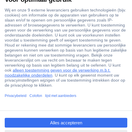
+3500 merken
+1.900.000 producten
+85.000 zakelijke klanten
Gratis inkoopoplossingen
Scherpe offertes op maat
Klantenservice
ccp.user.init.failed.titl
Bestellen
e
Betalen
ccp.user.init.failed