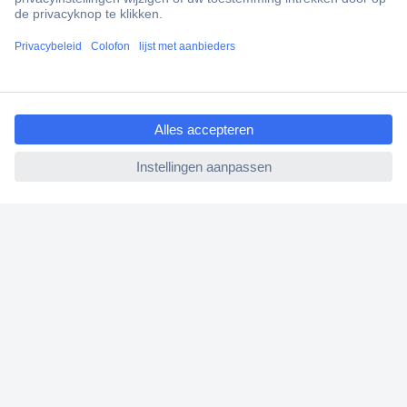
Scherpe offertes op maat
Klantenservice
Bestellen
ccp.user.init.failed.titl
Betalen
e
Garantie & retour
ccp.user.init.failed
Alle onderwerpen
* Voorwaarden gratis levering
Over Conrad
Conrad Your Sourcing Platform
Nieuws & Inspiratie
Milieubewust ondernemen
ISO-certificering
Vulnerability Disclosure Program
REACH documenten