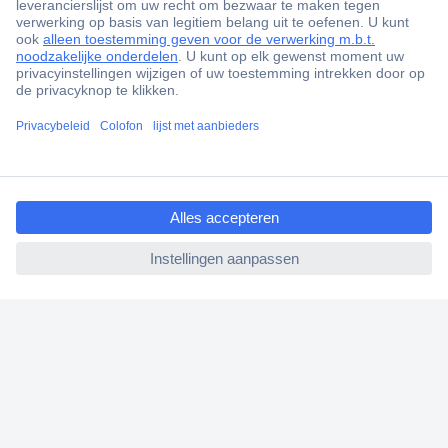
+85.000 zakelijke klanten
Gratis inkoopoplossingen
Scherpe offertes op maat
Klantenservice
Bestellen
ccp.user.init.failed.titl
Betalen
e
Garantie & retour
ccp.user.init.failed
Alle onderwerpen
* Voorwaarden gratis levering
Over Conrad
Conrad Your Sourcing Platform
Nieuws & Inspiratie
Milieubewust ondernemen
ISO-certificering