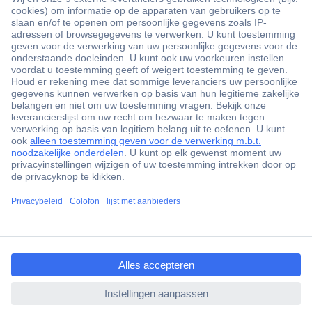
+3500 merken
+1.900.000 producten
+85.000 zakelijke klanten
Gratis inkoopoplossingen
Scherpe offertes op maat
Klantenservice
Bestellen
Betalen
ccp.user.init.failed.titl
Garantie & retour
e
Alle onderwerpen
ccp.user.init.failed
* Voorwaarden gratis levering