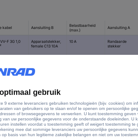
Belastbaarheid
e kabel
Aansluiting B
Aansluiting A
(max.)
VV-F 3G 1,0
Apparaatstekker,
10 A
Randaarde
²
female C13 10A
stekker
Apparaatstekker,
15 A
NEMA 5-15
female C13 10A
stekker