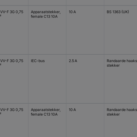
VV-F 3G 0,75
Apparaatstekker,
10 A
BS 1363 (UK)
²
female C13 10A
VV-F 3G 0,75
IEC-bus
2.5 A
Randaarde haak
²
stekker
VV-F 3G 0,75
Apparaatstekker,
10 A
Randaarde haak
²
female C13 10A
stekker