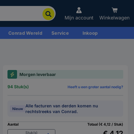
Mijn account
Winkelwagen
Conrad Wereld
Service
Inkoop
Morgen leverbaar
94 Stuk(s)
Heeft u een groter aantal nodig?
Alle facturen van derden komen nu
Nieuw
rechtstreeks van Conrad.
Aantal
Totaal (€ 4,12 / Stuk)
€ 4,12
Stuk(s)