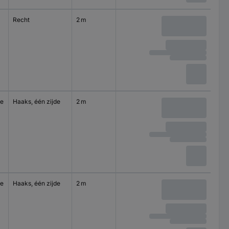
Recht
2 m
se
Haaks, één zijde
2 m
se
Haaks, één zijde
2 m