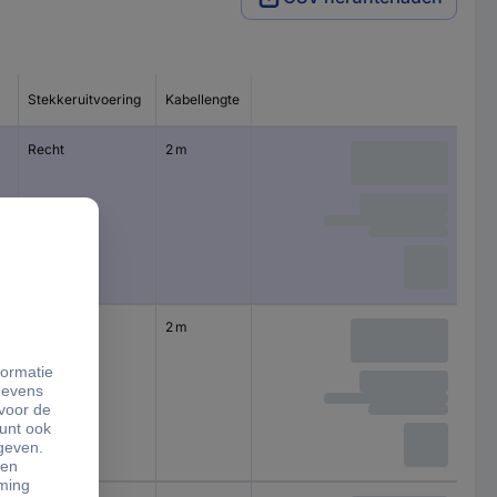
Stekkeruitvoering
Kabellengte
Recht
2 m
Recht
2 m