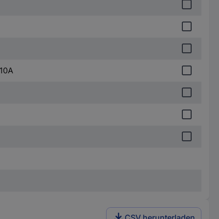
 10A
CSV herunterladen