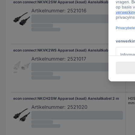
econ connect NKVK2SW Apparaat (koud) Aansluitkabel 2 m
H05
mm
Artikelnummer:
2521016
econ connect NKVK2WS Apparaat (koud) Aansluitkabel 2 m
H05
mm
Artikelnummer:
2521017
econ connect NKCH2SW Apparaat (koud) Aansluitkabel 2 m
H05
mm
Artikelnummer:
2521020