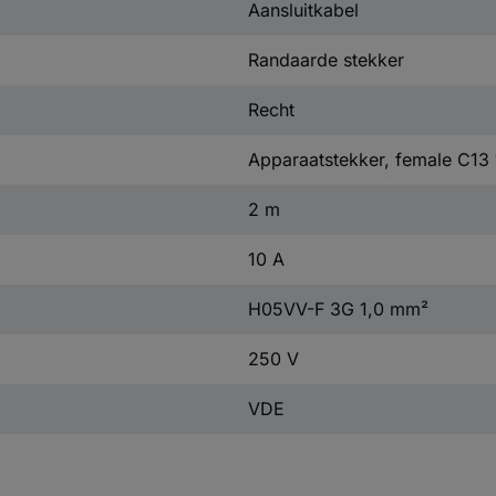
Aansluitkabel
Randaarde stekker
Recht
Apparaatstekker, female C13
2 m
10 A
H05VV-F 3G 1,0 mm²
250 V
VDE