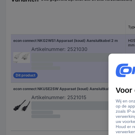
Typ
econ connect NKG2WS1 Apparaat (koud) Aansluitkabel 2 m
H05
mm
Artikelnummer:
2521030
Dit product
econ connect NKUSE2SW Apparaat (koud) Aansluitkabel 2 m
Artikelnummer:
2521015