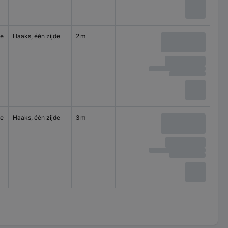
se
Haaks, één zijde
2 m
se
Haaks, één zijde
3 m