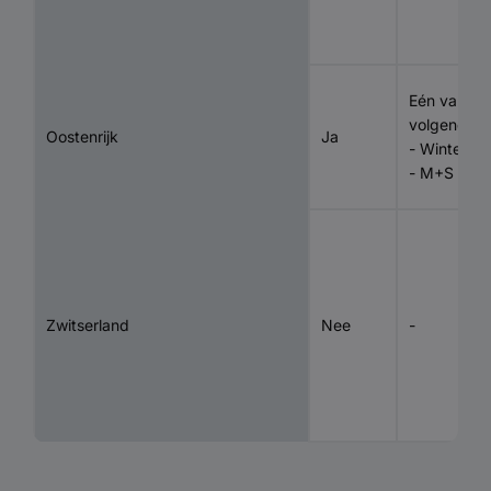
Eén van de
volgende t
Oostenrijk
Ja
- Winterba
- M+S
Zwitserland
Nee
-