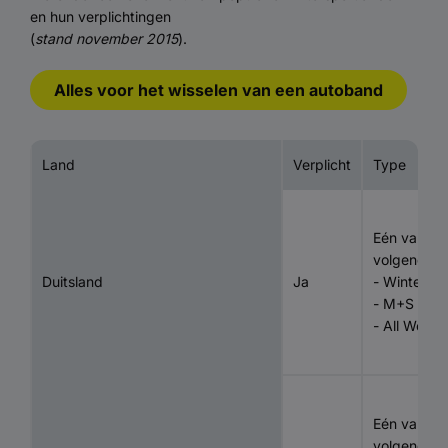
en hun verplichtingen
(
stand november 2015
).
Alles voor het wisselen van een autoband
Land
Verplicht
Type
Eén van de
volgende t
Duitsland
Ja
- Winterba
- M+S
- All Weath
Eén van de
volgende t