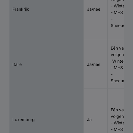
- Winterba
Frankrijk
Ja/nee
- M+S
-
Sneeuwket
Eén van de
volgende t
-Winterba
Italië
Ja/nee
- M+S
-
Sneeuwket
Eén van de
volgende t
Luxemburg
Ja
- Winterba
- M+S