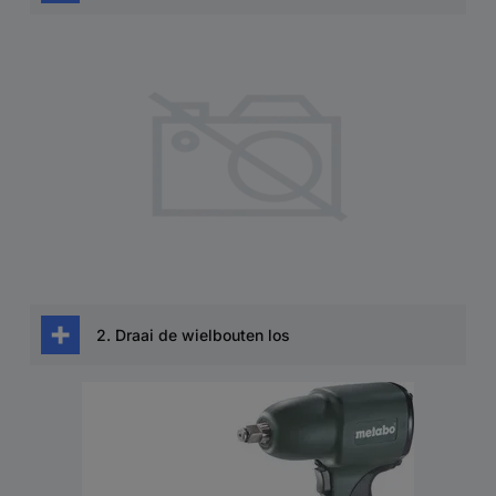
Als de velgen bedekt zijn met
wieldoppen
,
moeten deze worden verwijderd.
Het is niet aan te bevelen om de velgen met
een
schroevendraaier
los te maken, omdat dit
gemakkelijk krassen op de velgen kan
veroorzaken.
De velgen beginnen dan zeer snel te roesten op
deze plaatsen!
2. Draai de wielbouten los
In de volgende stap moeten de wielbouten
linksom worden losgedraaid. De krachten die
hiervoor nodig zijn, zijn soms zeer groot.
Daarom is het noodzakelijk dat de auto nog op
zijn wielen staat.