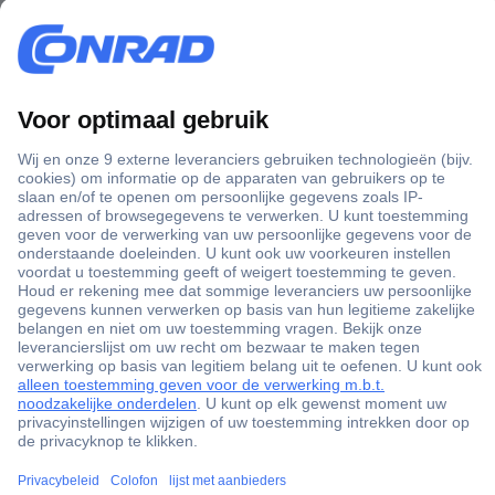
Tips: LED-strips
Tips: Lichtslangen
Outdoor: voor- en achterdeur verlichting
Outdoor: LED buitenwandlampen
Uitleg: alles over LED lampen
Tips: brandpreventie
Uitleg: koolmonoxidevergiftiging
Uitleg: elektrische vloerverwarming
Tips: extra warmte tijdens koude dagen
Outdoor: Voordelen van krachtige Brushless motoren
Tips: Welke boormachine heb ik waarvoor nodig?
Uitleg: alles over energiekostenmeters