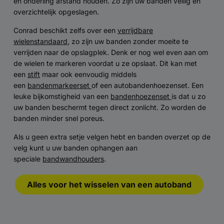
en onderling afstand houden. Zo zijn uw banden veilig en
overzichtelijk opgeslagen.
Conrad beschikt zelfs over een
verrijdbare
wielenstandaard
, zo zijn uw banden zonder moeite te
verrijden naar de opslagplek. Denk er nog wel even aan om
de wielen te markeren voordat u ze opslaat. Dit kan met
een
stift
maar ook eenvoudig middels
een
bandenmarkeerset
of een autobandenhoezenset. Een
leuke bijkomstigheid van een
bandenhoezenset
is dat u zo
uw banden beschermt tegen direct zonlicht. Zo worden de
banden minder snel poreus.
Als u geen extra setje velgen hebt en banden overzet op de
velg kunt u uw banden ophangen aan
speciale
bandwandhouders
.
Alles voor het wisselen van een autoband