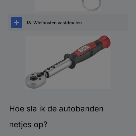
informatie hierover vindt u in de
gebruikershandleiding.
18. Wielbouten vastdraaien
Controleer de wielbouten na ongeveer 50 tot
100 kilometer opnieuw op vastheid met de
momentsleutel.
Hoe sla ik de autobanden
netjes op?