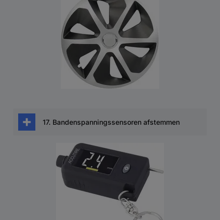
de wielsierstukken hebben meestal een
uitsparing voor het ventiel en kunnen daarom
alleen in de juiste richting worden gemonteerd.
De wielsierstukken moeten stevig op de velg
zitten en rondom goed aansluiten.
17. Bandenspanningssensoren afstemmen
Ten slotte moeten de
bandenspanningssensoren (indien aanwezig)
worden afgestemd op het
bandenspanningscontrolesysteem
.
Bij sommige voertuigen moet het bandentype
(zomerbanden of winterbanden) worden
ingevoerd in de boordcomputer. Meer