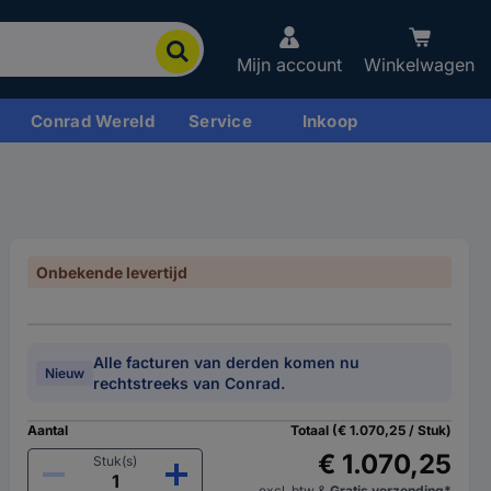
Mijn account
Winkelwagen
Conrad Wereld
Service
Inkoop
Onbekende levertijd
Alle facturen van derden komen nu
Nieuw
rechtstreeks van Conrad.
Aantal
Totaal (€ 1.070,25 / Stuk)
€ 1.070,25
Stuk(s)
excl. btw
&
Gratis verzending*