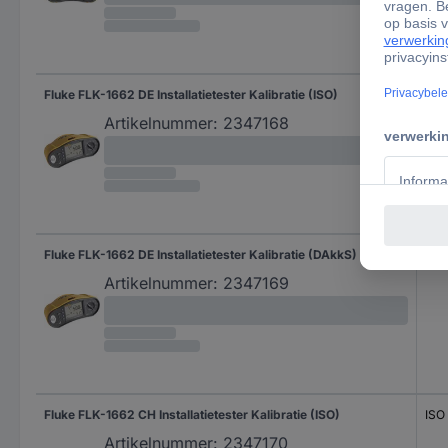
Fluke FLK-1662 DE Installatietester Kalibratie (ISO)
ISO
Artikelnummer:
2347168
Fluke FLK-1662 DE Installatietester Kalibratie (DAkkS)
DA
Artikelnummer:
2347169
Fluke FLK-1662 CH Installatietester Kalibratie (ISO)
ISO
Artikelnummer:
2347170