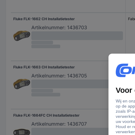
Fluke FLK-1662 CH Installatietester
Fabr
Artikelnummer:
1436703
Fluke FLK-1663 CH Installatietester
Fabr
Artikelnummer:
1436705
Fluke FLK-1664FC CH Installatietester
Fabr
Artikelnummer:
1436707