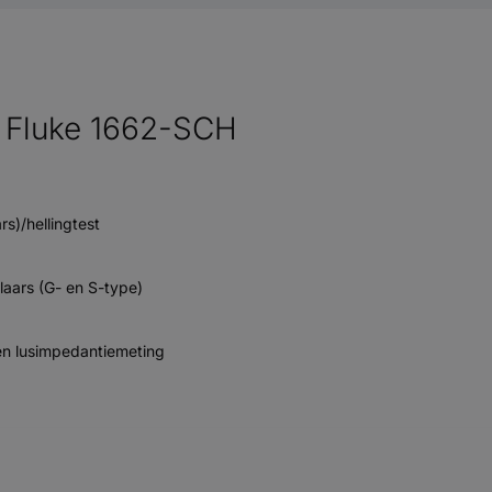
er Fluke 1662-SCH
s)/hellingtest
laars (G- en S-type)
 en lusimpedantiemeting