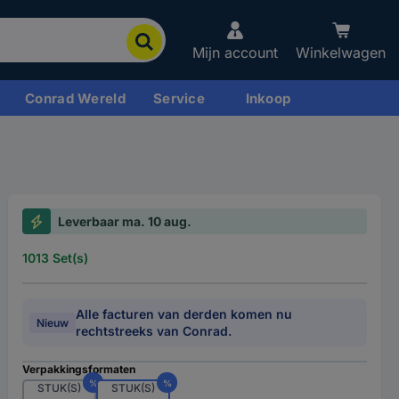
Mijn account
Winkelwagen
Conrad Wereld
Service
Inkoop
Leverbaar ma. 10 aug.
1013 Set(s)
Alle facturen van derden komen nu
Nieuw
rechtstreeks van Conrad.
Verpakkingsformaten
%
%
STUK(S)
STUK(S)