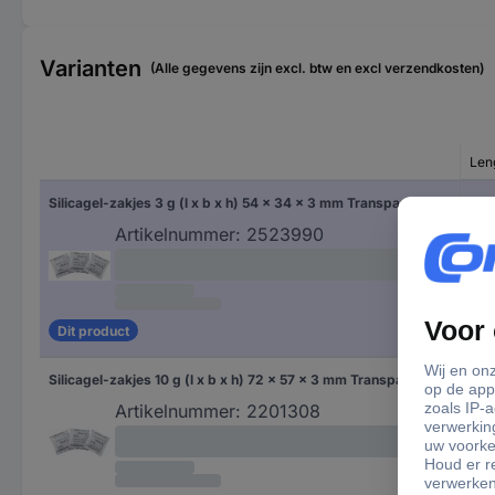
Varianten
(Alle gegevens zijn excl. btw en excl verzendkosten)
Len
Silicagel-zakjes 3 g (l x b x h) 54 x 34 x 3 mm Transparant Silicagel 250 stuk(s)
54
Artikelnummer:
2523990
Dit product
Silicagel-zakjes 10 g (l x b x h) 72 x 57 x 3 mm Transparant Silicagel 10 stuk(s)
72 
Artikelnummer:
2201308