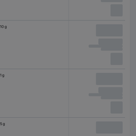
10 g
1 g
5 g