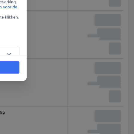
1 g
3 g
5 g