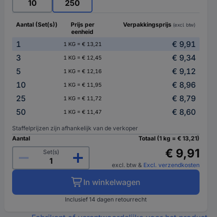
10
250
Aantal (Set(s))
Prijs per
Verpakkingsprijs
(excl. btw)
eenheid
1
€ 9,91
1 KG = € 13,21
3
€ 9,34
1 KG = € 12,45
5
€ 9,12
1 KG = € 12,16
10
€ 8,96
1 KG = € 11,95
25
€ 8,79
1 KG = € 11,72
50
€ 8,60
1 KG = € 11,47
Staffelprijzen zijn afhankelijk van de verkoper
Aantal
Totaal (1 kg = € 13,21)
€ 9,91
Set(s)
excl. btw
&
Excl. verzendkosten
In winkelwagen
Inclusief 14 dagen retourrecht