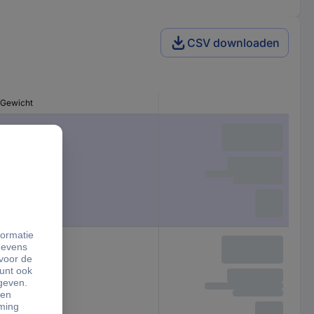
CSV downloaden
Gewicht
3 g
10 g