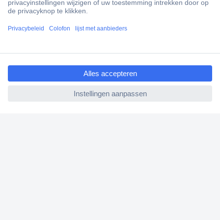
Scherpe offertes op maat
Klantenservice
Bestellen
ccp.user.init.failed.titl
Betalen
e
Garantie & retour
ccp.user.init.failed
Alle onderwerpen
* Voorwaarden gratis levering
Over Conrad
Conrad Your Sourcing Platform
Nieuws & Inspiratie
Milieubewust ondernemen
ISO-certificering
Vulnerability Disclosure Program