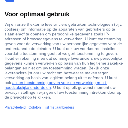
+3500 merken
+1.900.000 producten
+85.000 zakelijke klanten
Gratis inkoopoplossingen
Scherpe offertes op maat
Klantenservice
Bestellen
Betalen
ccp.user.init.failed.titl
Garantie & retour