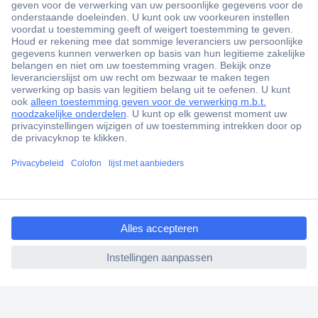
+3500 merken
+1.900.000 producten
+85.000 zakelijke klanten
Gratis inkoopoplossingen
Scherpe offertes op maat
Klantenservice
Bestellen
Betalen
ccp.user.init.failed.titl
Garantie & retour
e
Alle onderwerpen
ccp.user.init.failed
* Voorwaarden gratis levering
Over Conrad
Conrad Your Sourcing Platform