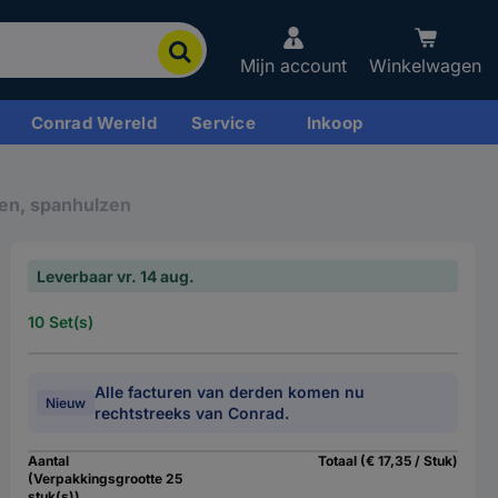
Mijn account
Winkelwagen
Conrad Wereld
Service
Inkoop
en, spanhulzen
Leverbaar vr. 14 aug.
10 Set(s)
Alle facturen van derden komen nu
Nieuw
rechtstreeks van Conrad.
Aantal
Totaal (€ 17,35 / Stuk)
(Verpakkingsgrootte 25
stuk(s))