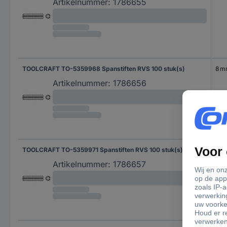
Artikelnummer:
1786655
TOOLCRAFT TO-5359968 Spanstiften RVS 100 stuk(s)
8 
Artikelnummer:
1786656
TOOLCRAFT TO-5359971 Spanstiften RVS 100 stuk(s)
10 
Artikelnummer:
1786657