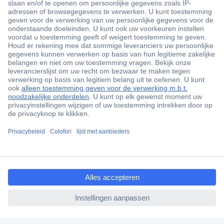
+3500 merken
+1.900.000 producten
+85.000 zakelijke klanten
Gratis inkoopoplossingen
Scherpe offertes op maat
Klantenservice
ccp.user.init.failed.titl
Bestellen
e
Betalen
ccp.user.init.failed
Garantie & retour
Alle onderwerpen