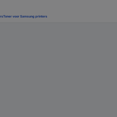
ers
Toner voor Samsung printers