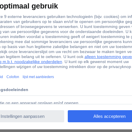
Ja
matie
74630 Edding Drum vervangt Brother DR-2000 Compatibel 
t Brother DR-2000 Compatibel Zwart 12000 bladzijden E