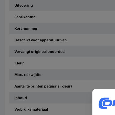
Uitvoering
Fabrikantnr.
Kort nummer
Geschikt voor apparatuur van
Vervangt origineel onderdeel
Kleur
Max. reikwijdte
Aantal te printen pagina's (kleur)
Inhoud
Verbruiksmateriaal