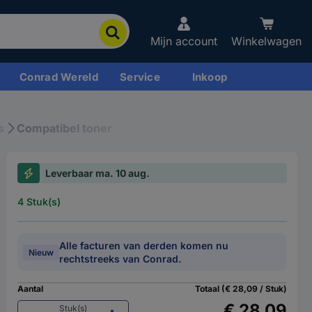
Mijn account
Winkelwagen
Conrad Wereld
Service
Inkoop
s
Compatibel toner
Leverbaar ma. 10 aug.
4 Stuk(s)
Alle facturen van derden komen nu
Nieuw
rechtstreeks van Conrad.
Aantal
Totaal (€ 28,09 / Stuk)
€ 28,09
Stuk(s)