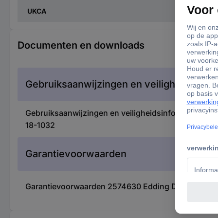
UKCA
Documenten en downloads
Gebruiksaanwijzingen en veiligheidsinfor
Gebruiksaanwijzingen en veiligheidsinformatie 25
18-1032
Garantievoorwaarden
Garantievoorwaarden 2574630 Edding Drum vervang