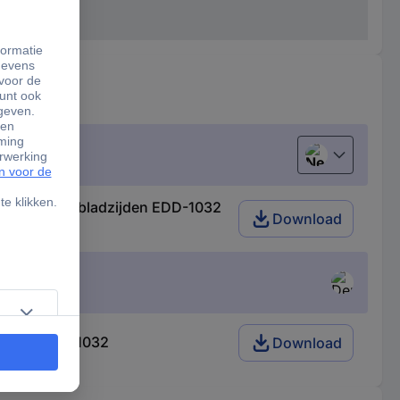
Nederlands
Zwart 12000 bladzijden EDD-1032
Download
DD-1032 18-1032
Download