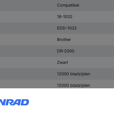
Compatibel
18-1032
EDD-1032
Brother
DR-2000
Zwart
12000 bladzijden
12000 bladzijden
1 stuk(s)
Drum unit