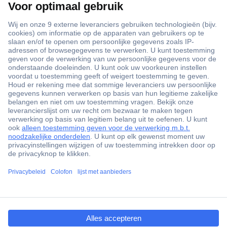
+3500 merken
+1.900.000 producten
+85.000 zakelijke klanten
Gratis inkoopoplossingen
Scherpe offertes op maat
Klantenservice
ccp.user.init.failed.titl
Bestellen
e
Betalen
ccp.user.init.failed