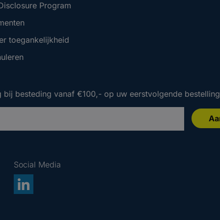
 Disclosure Program
menten
er toegankelijkheid
nuleren
 bij besteding vanaf €100,- op uw eerstvolgende bestelling
Aa
 bij besteding vanaf €100,- op uw eerstvolgende bestelling
 bij besteding vanaf €100,- op uw eerstvolgende bestelling
Social Media