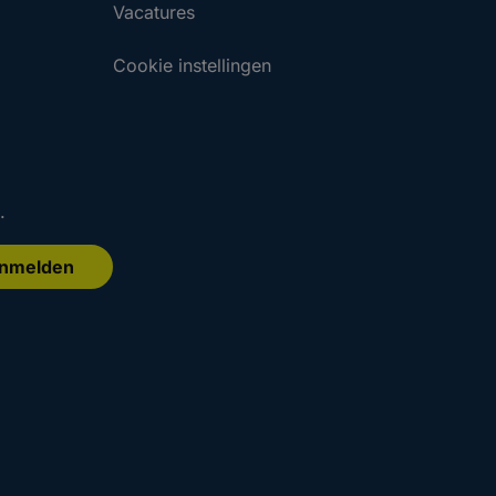
Vacatures
Cookie instellingen
.
nmelden
.
.
Aanmelden
Aanmelden