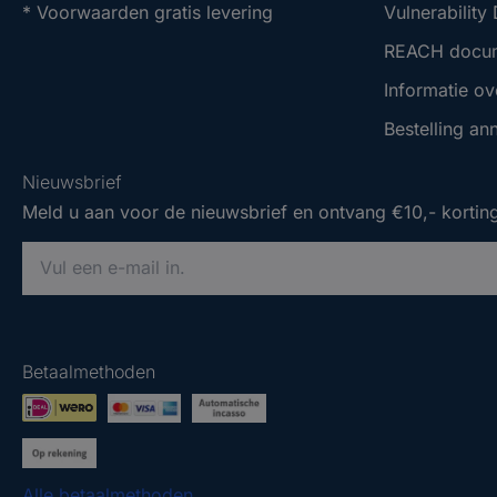
* Voorwaarden gratis levering
Vulnerability
REACH docu
Informatie ov
Bestelling an
Nieuwsbrief
Meld u aan voor de nieuwsbrief en ontvang €10,- korting
V
o
e
Nieuwsbrief
Nieuwsbrief
r
Meld u aan voor de nieuwsbrief en ontvang €10,- korting
Meld u aan voor de nieuwsbrief en ontvang €10,- korting
e
Betaalmethoden
e
V
V
n
o
o
g
e
e
e
r
r
Alle betaalmethoden