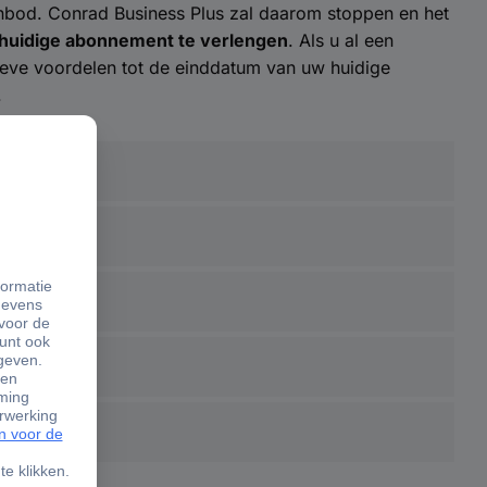
anbod. Conrad Business Plus zal daarom stoppen en het
 huidige abonnement te verlengen
. Als u al een
ieve voordelen tot de einddatum van uw huidige
.
 van de order. (Dit geldt alleen voor producten
ers op
conrad.nl
. )
2
le en persoonlijke service voor al uw vragen
.
w klantnummer) ontvangt u 10% korting op al onze
het via onze
RMA
procedure binnen 14 dagen na
evoegen, anders wordt de korting niet verrekend.
en retour aan te vragen.
atis
gebruik maken van ons inkoopsysteem om snel