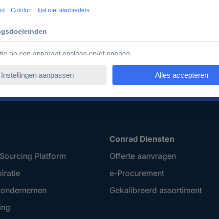
overzichtelijk in te kopen.
rvicetijden.
+85.000 zakelijke klanten
Gratis i
Conrad Diensten
Sourcing Platform
Offerte aanvragen
iratie
e-Procurement
t ondernemen
Gekalibreerd assortiment
ing