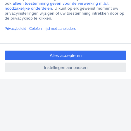
Gratis inkoopoplossingen
Scherpe offertes op maat
Klantenservice
Bestellen
ccp.user.init.failed.titl
Betalen
e
Garantie & retour
ccp.user.init.failed
Alle onderwerpen
* Voorwaarden gratis levering
Over Conrad
Conrad Your Sourcing Platform
Nieuws & Inspiratie
Milieubewust ondernemen
ISO-certificering