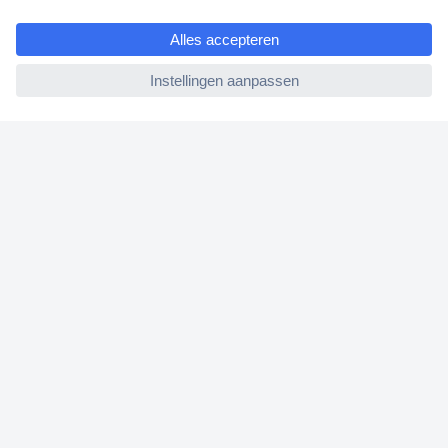
e
Betalen
ccp.user.init.failed
Garantie & retour
Alle onderwerpen
* Voorwaarden gratis levering
Over Conrad
Conrad Your Sourcing Platform
Nieuws & Inspiratie
Milieubewust ondernemen
ISO-certificering
Vulnerability Disclosure Program
REACH documenten
Informatie over toegankelijkheid
Bestelling annuleren