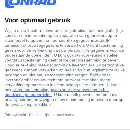
+3500 merken
+1.900.000 producten
+85.000 zakelijke klanten
Gratis inkoopoplossingen
Scherpe offertes op maat
Klantenservice
ccp.user.init.failed.titl
Bestellen