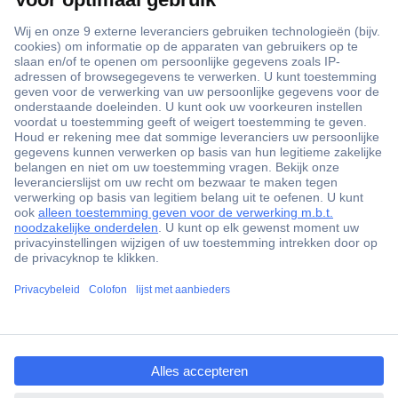
+3500 merken
+1.900.000 producten
+85.000 zakelijke klanten
Gratis inkoopoplossingen
Scherpe offertes op maat
Klantenservice
ccp.user.init.failed.titl
Bestellen
e
Betalen
ccp.user.init.failed