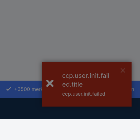
ccp.user.init.fail
ed.title
+3500 merken
+1.900.000 producten
ccp.user.init.failed
Klantenservice
Over Conrad
Bestellen
Conrad Your 