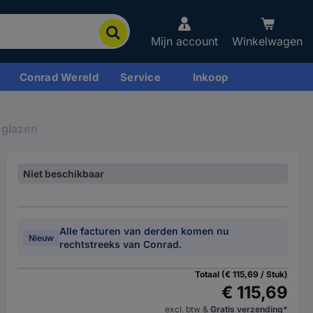
Mijn account
Winkelwagen
Conrad Wereld
Service
Inkoop
 glazen
Niet beschikbaar
Alle facturen van derden komen nu
Nieuw
rechtstreeks van Conrad.
Totaal (€ 115,69 / Stuk)
€ 115,69
excl. btw
&
Gratis verzending*