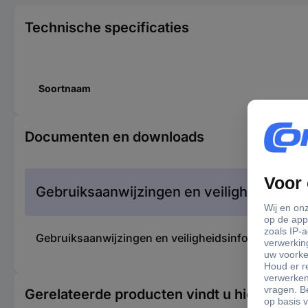
Technische specificaties
Soortnaam
Documenten en downloads
Gebruiksaanwijzingen en veiligheidsinfor
Gebruiksaanwijzingen en veiligheidsinformatie 196
Gerelateerde producten vindt u hier