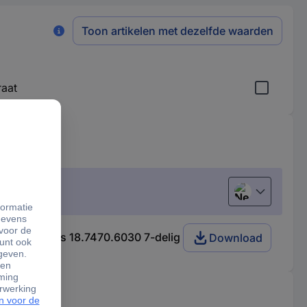
Toon artikelen met dezelfde waarden
raat
Nederlands
t van 7 stuks 18.7470.6030 7-delig
Download