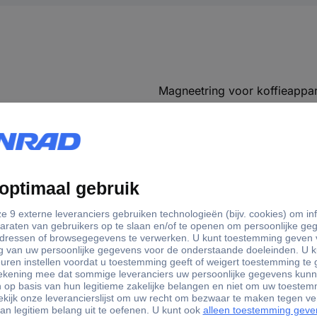
Magneetring voor koffieappa
matie
9364 WMF Classic Line Magneetring voor koffieapparaat Se