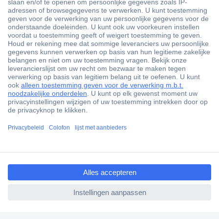
+3500 merken
+1.900.000 producten
+85.000 zakelijke klanten
Gratis inkoopoplossingen
Scherpe offertes op maat
Klantenservice
Bestellen
Betalen
ccp.user.init.failed.titl
Garantie & retour
e
Alle onderwerpen
ccp.user.init.failed
* Voorwaarden gratis levering
Over Conrad