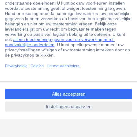
+85.000 zakelijke klanten
Gratis inkoopoplossingen
Scherpe offertes op maat
Klantenservice
Bestellen
Betalen
Garantie & retour
Alle onderwerpen
ccp.user.init.failed.titl
* Voorwaarden gratis levering
e
ccp.user.init.failed
Over Conrad
Conrad Your Sourcing Platform
Nieuws & Inspiratie
Milieubewust ondernemen