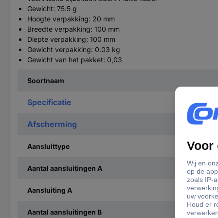
Gewicht: 75.5 g
Hoogte verpakking: 20 mm
Breedte verpakking: 100 mm
Diepte verpakking: 100 mm
Gewicht verpakking: 0.03 kg
Gewicht van het pakket: 0,03
Soortnaam
Specificatie
Afscherming
Aansluittype
Aantal aansluitingen A
Aansluiting A
Aantal aansluitingen B