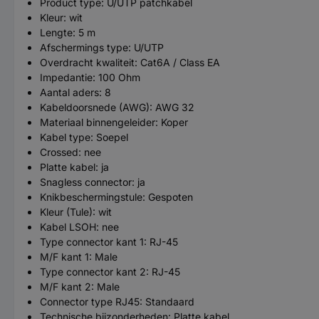
Product type: U/UTP patchkabel
Kleur: wit
Lengte: 5 m
Afschermings type: U/UTP
Overdracht kwaliteit: Cat6A / Class EA
Impedantie: 100 Ohm
Aantal aders: 8
Kabeldoorsnede (AWG): AWG 32
Materiaal binnengeleider: Koper
Kabel type: Soepel
Crossed: nee
Platte kabel: ja
Snagless connector: ja
Knikbeschermingstule: Gespoten
Kleur (Tule): wit
Kabel LSOH: nee
Type connector kant 1: RJ-45
M/F kant 1: Male
Type connector kant 2: RJ-45
M/F kant 2: Male
Connector type RJ45: Standaard
Technische bijzonderheden: Platte kabel