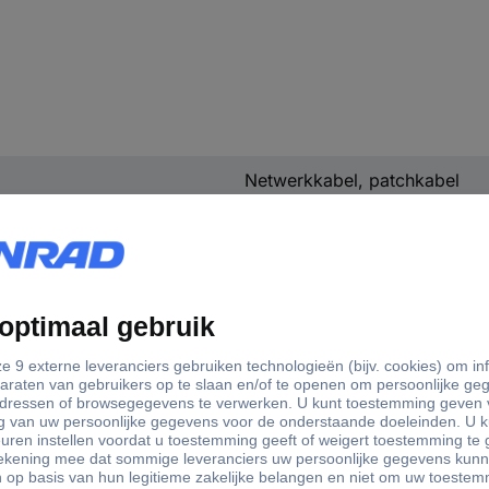
Netwerkkabel, patchkabel
CAT 6A
U/UTP
RJ45
1 x
RJ45-stekker
1 x