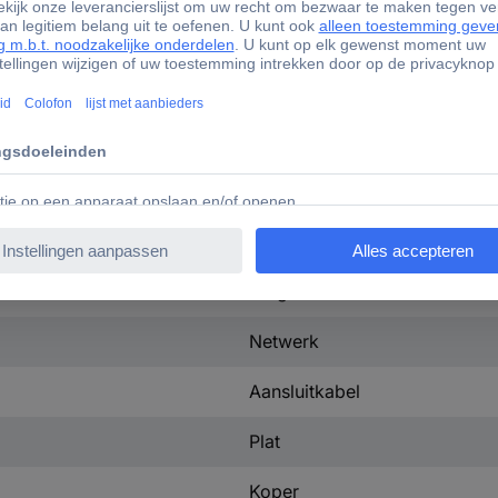
RJ45-stekker
5.00 m
Wit
Recht
Onafgeschermd
Plat
Vergulde steekcontacten
Netwerk
Aansluitkabel
Plat
Koper