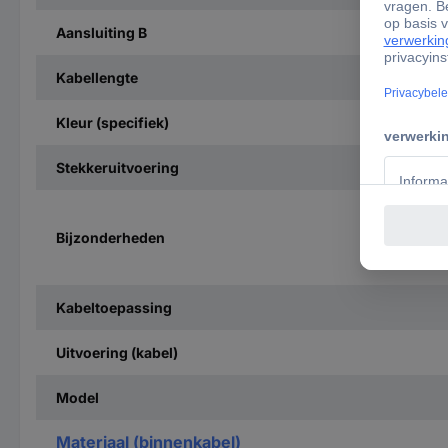
Aansluiting B
Kabellengte
Kleur (specifiek)
Stekkeruitvoering
Bijzonderheden
Kabeltoepassing
Uitvoering (kabel)
Model
Materiaal (binnenkabel)