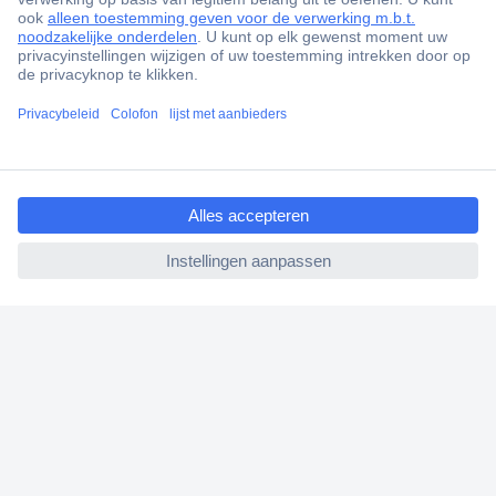
+1.900.000 producten
+85.000 zakelijke klanten
Gratis inkoopoplossingen
Scherpe offertes op maat
ccp.user.init.failed.titl
Klantenservice
e
Bestellen
ccp.user.init.failed
Betalen
Garantie & retour
Alle onderwerpen
* Voorwaarden gratis levering
Over Conrad
Conrad Your Sourcing Platform
Nieuws & Inspiratie