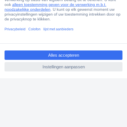
+1.900.000 producten
+85.000 zakelijke klanten
Gratis inkoopoplossingen
Scherpe offertes op maat
ccp.user.init.failed.titl
Klantenservice
e
Bestellen
ccp.user.init.failed
Betalen
Garantie & retour
Alle onderwerpen
* Voorwaarden gratis levering
Over Conrad
Conrad Your Sourcing Platform
Nieuws & Inspiratie