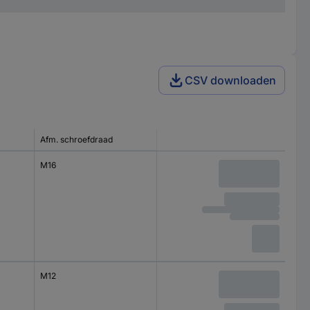
CSV downloaden
Afm. schroefdraad
M16
M12