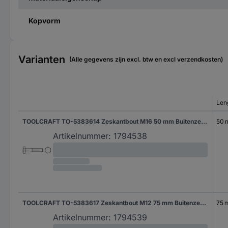
Kopvorm
Varianten
(Alle gegevens zijn excl. btw en excl verzendkosten)
Len
TOOLCRAFT TO-5383614 Zeskantbout M16 50 mm Buitenzeskant DIN 931 Staal Galvanisch verzinkt 50 stuk(s)
50
Artikelnummer:
1794538
TOOLCRAFT TO-5383617 Zeskantbout M12 75 mm Buitenzeskant DIN 933 Staal Galvanisch verzinkt 50 stuk(s)
75 
Artikelnummer:
1794539