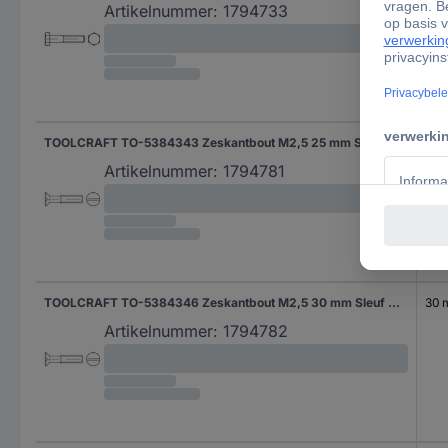
Artikelnummer:
1794733
TOOLCRAFT TO-5384343 Zeskantbout M2,5 25 mm Sleuf DIN 963 Staal Galvanisch verzinkt 200 stuk(s)
25 
Artikelnummer:
1794781
TOOLCRAFT TO-5384346 Zeskantbout M2,5 30 mm Sleuf DIN 963 Staal Galvanisch verzinkt 200 stuk(s)
30
Artikelnummer:
1794782