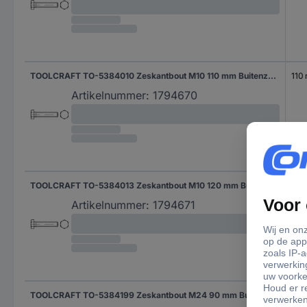
TOOLCRAFT TO-5384010 Zeskantbout M10 110 mm Buitenzeskant DIN 933 Staal Thermisch verzinkt 50 stuk(s)
110
Artikelnummer:
1794670
TOOLCRAFT TO-5384013 Zeskantbout M10 120 mm Buitenzeskant DIN 933 Staal Thermisch verzinkt 50 stuk(s)
120
Artikelnummer:
1794671
TOOLCRAFT TO-5384199 Zeskantbout M24 90 mm Buitenzeskant DIN 960 Staal Galvanisch verzinkt 25 stuk(s)
90