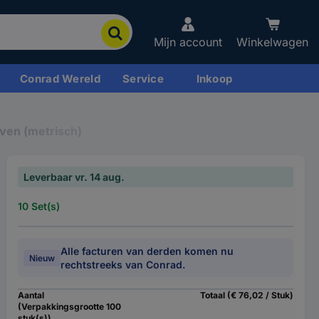
Mijn account
Winkelwagen
Conrad Wereld
Service
Inkoop
ven (metrisch)
Leverbaar vr. 14 aug.
10 Set(s)
Alle facturen van derden komen nu
Nieuw
rechtstreeks van Conrad.
Aantal
Totaal (€ 76,02 / Stuk)
(Verpakkingsgrootte 100
stuk(s))