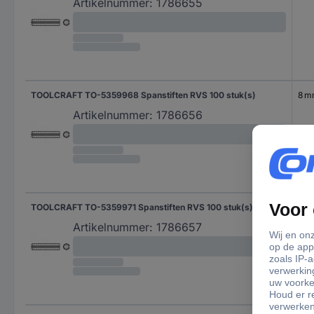
Artikelnummer:
1786655
TOOLCRAFT TO-5359968 Spanstiften RVS 100 stuk(s)
8 
Artikelnummer:
1786656
TOOLCRAFT TO-5359971 Spanstiften RVS 100 stuk(s)
10 
Artikelnummer:
1786657