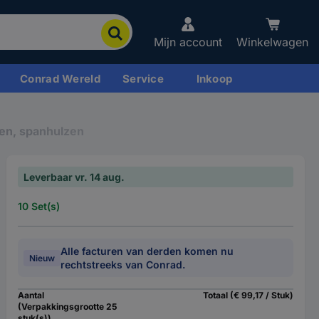
Mijn account
Winkelwagen
Conrad Wereld
Service
Inkoop
en, spanhulzen
Leverbaar vr. 14 aug.
10 Set(s)
Alle facturen van derden komen nu
Nieuw
rechtstreeks van Conrad.
Aantal
Totaal (€ 99,17 / Stuk)
(Verpakkingsgrootte 25
stuk(s))