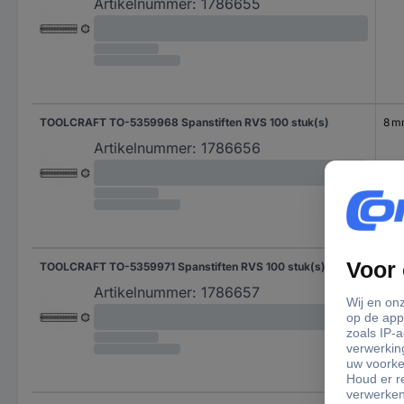
Artikelnummer:
1786655
TOOLCRAFT TO-5359968 Spanstiften RVS 100 stuk(s)
8 
Artikelnummer:
1786656
TOOLCRAFT TO-5359971 Spanstiften RVS 100 stuk(s)
10 
Artikelnummer:
1786657