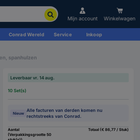
Mijn account
Winkelwagen
Conrad Wereld
Service
Inkoop
en, spanhulzen
Leverbaar vr. 14 aug.
10 Set(s)
Alle facturen van derden komen nu
Nieuw
rechtstreeks van Conrad.
Aantal
Totaal (€ 86,77 / Stuk)
(Verpakkingsgrootte 50
stuk(s))