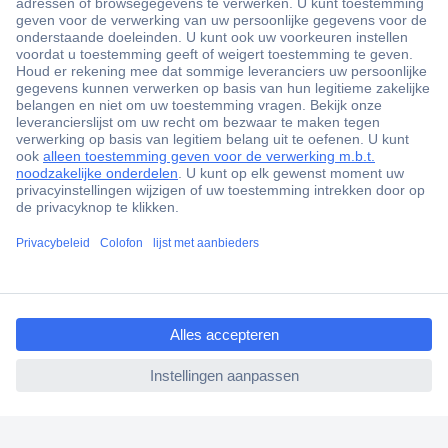
+3500 merken
+1.900.000 producten
+85.000 zakelijke klanten
Gratis inkoopoplossingen
Scherpe offertes op maat
Klantenservice
ccp.user.init.failed.titl
Bestellen
e
Betalen
ccp.user.init.failed
Garantie & retour
Alle onderwerpen
* Voorwaarden gratis levering