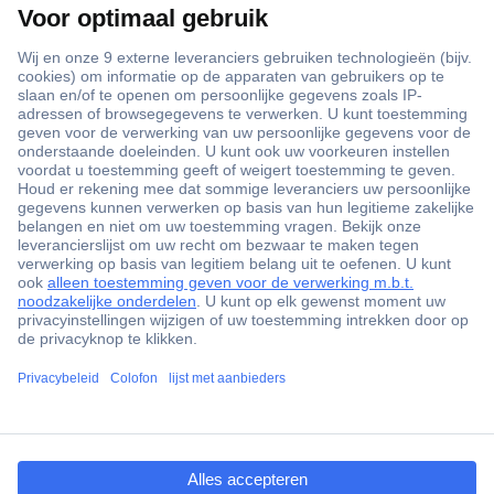
+3500 merken
+1.900.000 producten
+85.000 zakelijke klanten
Gratis inkoopoplossingen
Scherpe offertes op maat
Klantenservice
ccp.user.init.failed.titl
Bestellen
e
Betalen