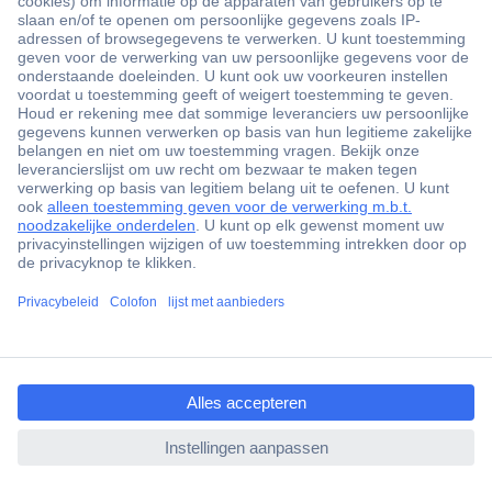
+3500 merken
+1.900.000 producten
+85.000 zakelijke klanten
Gratis inkoopoplossingen
Scherpe offertes op maat
Klantenservice
ccp.user.init.failed.titl
Bestellen
e
Betalen
ccp.user.init.failed
Garantie & retour
Alle onderwerpen