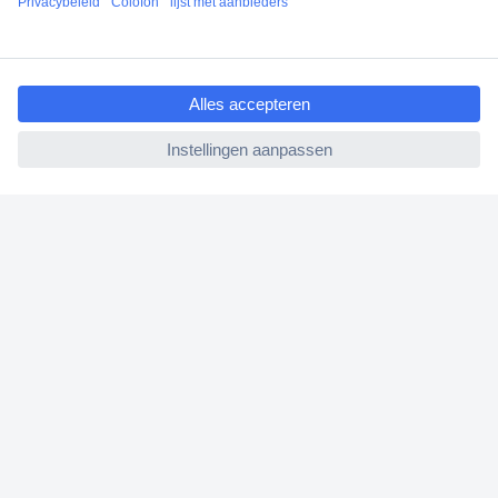
Klantenservice
Bestellen
ccp.user.init.failed.titl
Betalen
e
Garantie & retour
ccp.user.init.failed
Alle onderwerpen
* Voorwaarden gratis levering
Over Conrad
Conrad Your Sourcing Platform
Nieuws & Inspiratie
Milieubewust ondernemen
ISO-certificering
Vulnerability Disclosure Program
REACH documenten
Informatie over toegankelijkheid