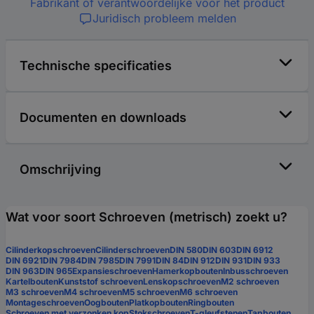
Fabrikant of verantwoordelijke voor het product
Juridisch probleem melden
Technische specificaties
Documenten en downloads
Omschrijving
Wat voor soort Schroeven (metrisch) zoekt u?
Cilinderkopschroeven
Cilinderschroeven
DIN 580
DIN 603
DIN 6912
DIN 6921
DIN 7984
DIN 7985
DIN 7991
DIN 84
DIN 912
DIN 931
DIN 933
DIN 963
DIN 965
Expansieschroeven
Hamerkopbouten
Inbusschroeven
Kartelbouten
Kunststof schroeven
Lenskopschroeven
M2 schroeven
M3 schroeven
M4 schroeven
M5 schroeven
M6 schroeven
Montageschroeven
Oogbouten
Platkopbouten
Ringbouten
Schroeven met verzonken kop
Stokschroeven
T-gleufstenen
Tapbouten