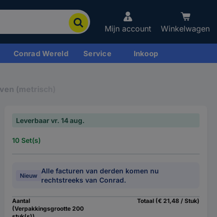
Mijn account
Winkelwagen
Conrad Wereld
Service
Inkoop
ven (metrisch)
Leverbaar vr. 14 aug.
10 Set(s)
Alle facturen van derden komen nu
Nieuw
rechtstreeks van Conrad.
Aantal
Totaal (€ 21,48 / Stuk)
(Verpakkingsgrootte 200
stuk(s))