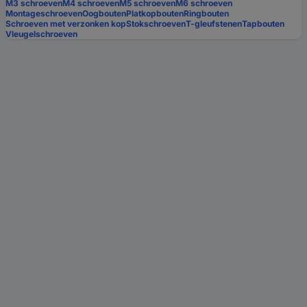
M3 schroeven
M4 schroeven
M5 schroeven
M6 schroeven
Montageschroeven
Oogbouten
Platkopbouten
Ringbouten
Schroeven met verzonken kop
Stokschroeven
T-gleufstenen
Tapbouten
Vleugelschroeven