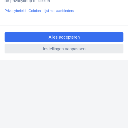
Klantenservice
Bestellen
ccp.user.init.failed.titl
Betalen
e
Garantie & retour
ccp.user.init.failed
Alle onderwerpen
* Voorwaarden gratis levering
Over Conrad
Conrad Your Sourcing Platform
Nieuws & Inspiratie
Milieubewust ondernemen
ISO-certificering
Vulnerability Disclosure Program
REACH documenten