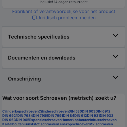
Inclusief 14 dagen retourrecht
Fabrikant of verantwoordelijke voor het product
Juridisch probleem melden
Technische specificaties
Documenten en downloads
Omschrijving
Wat voor soort Schroeven (metrisch) zoekt u?
Cilinderkopschroeven
Cilinderschroeven
DIN 580
DIN 603
DIN 6912
DIN 6921
DIN 7984
DIN 7985
DIN 7991
DIN 84
DIN 912
DIN 931
DIN 933
DIN 963
DIN 965
Expansieschroeven
Hamerkopbouten
Inbusschroeven
Kartelbouten
Kunststof schroeven
Lenskopschroeven
M2 schroeven