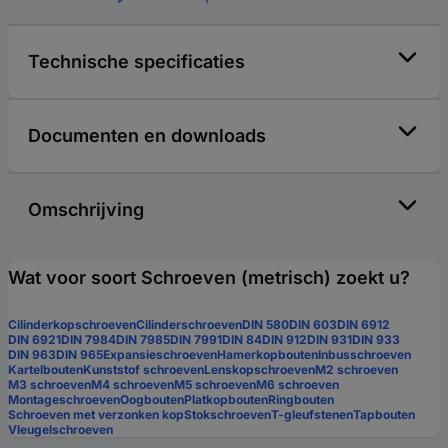
Technische specificaties
Documenten en downloads
Omschrijving
Wat voor soort Schroeven (metrisch) zoekt u?
Cilinderkopschroeven
Cilinderschroeven
DIN 580
DIN 603
DIN 6912
DIN 6921
DIN 7984
DIN 7985
DIN 7991
DIN 84
DIN 912
DIN 931
DIN 933
DIN 963
DIN 965
Expansieschroeven
Hamerkopbouten
Inbusschroeven
Kartelbouten
Kunststof schroeven
Lenskopschroeven
M2 schroeven
M3 schroeven
M4 schroeven
M5 schroeven
M6 schroeven
Montageschroeven
Oogbouten
Platkopbouten
Ringbouten
Schroeven met verzonken kop
Stokschroeven
T-gleufstenen
Tapbouten
Vleugelschroeven