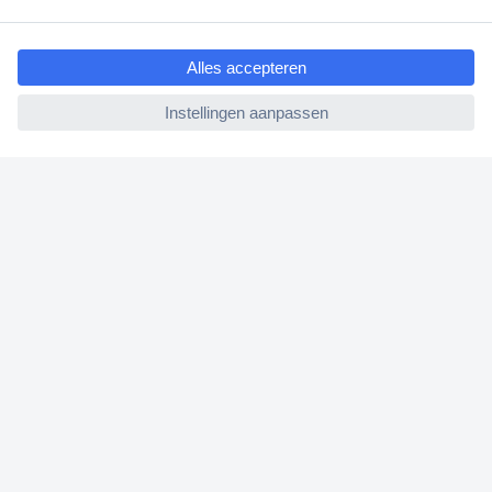
Bestellen
ccp.user.init.failed.titl
e
Betalen
ccp.user.init.failed
Garantie & retour
Alle onderwerpen
* Voorwaarden gratis levering
Over Conrad
Conrad Your Sourcing Platform
Nieuws & Inspiratie
Milieubewust ondernemen
ISO-certificering
Vulnerability Disclosure Program
REACH documenten
Informatie over toegankelijkheid
Bestelling annuleren