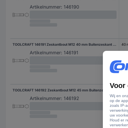
Artikelnummer:
146190
TOOLCRAFT 146191 Zeskantbout M12 40 mm Buitenzeskant DIN 7990 Staal 100 stuk(s)
40
Artikelnummer:
146191
TOOLCRAFT 146192 Zeskantbout M12 45 mm Buitenzeskant DIN 7990 Staal 100 stuk(s)
45
Artikelnummer:
146192