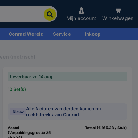
Mijn account
Winkelwagen
Conrad Wereld
Service
Inkoop
ven (metrisch)
Leverbaar vr. 14 aug.
10 Set(s)
Alle facturen van derden komen nu
Nieuw
rechtstreeks van Conrad.
Aantal
Totaal (€ 165,28 / Stuk)
(Verpakkingsgrootte 25
stuk(s))