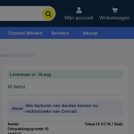
Mijn account
Winkelwagen
Conrad Wereld
Service
Inkoop
ven (metrisch)
Leverbaar vr. 14 aug.
10 Set(s)
Alle facturen van derden komen nu
Nieuw
rechtstreeks van Conrad.
Aantal
Totaal (€ 67,76 / Stuk)
(Verpakkingsgrootte 10
stuk(s))