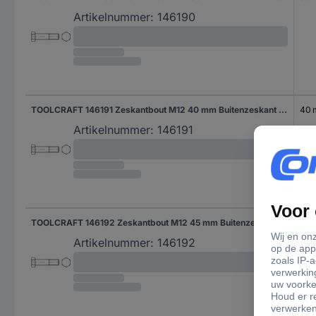
Artikelnummer:
146190
TOOLCRAFT 146191 Zeskantbout M12 40 mm Buitenzeskant DIN 7990 Staal 100 stuk(s)
40
Artikelnummer:
146191
TOOLCRAFT 146192 Zeskantbout M12 45 mm Buitenzeskant DIN 7990 Staal 100 stuk(s)
45
Artikelnummer:
146192