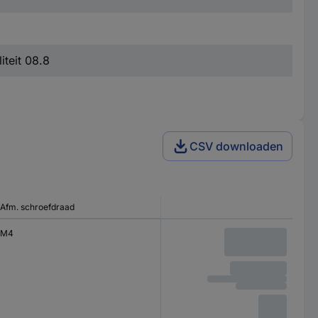
iteit 08.8
CSV downloaden
Afm. schroefdraad
M4