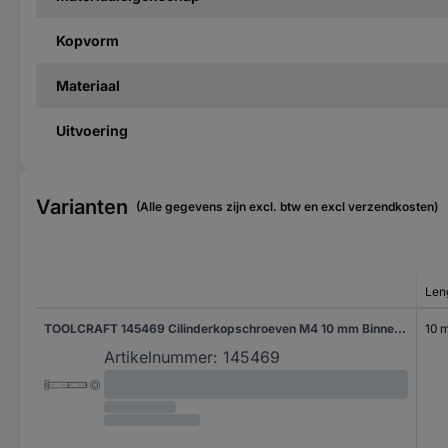
Kopvorm
Materiaal
Uitvoering
Varianten
(Alle gegevens zijn excl. btw en excl verzendkosten)
Len
TOOLCRAFT 145469 Cilinderkopschroeven M4 10 mm Binnenzeskant (inbus) DIN 7984 Staal 500 stuk(s)
10 
Artikelnummer:
145469