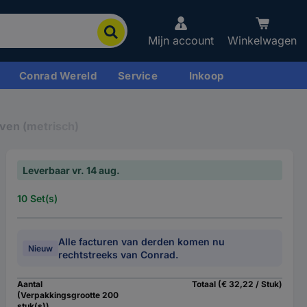
Mijn account
Winkelwagen
Conrad Wereld
Service
Inkoop
ven (metrisch)
Leverbaar vr. 14 aug.
10 Set(s)
Alle facturen van derden komen nu
Nieuw
rechtstreeks van Conrad.
Aantal
Totaal (€ 32,22 / Stuk)
(Verpakkingsgrootte 200
stuk(s))