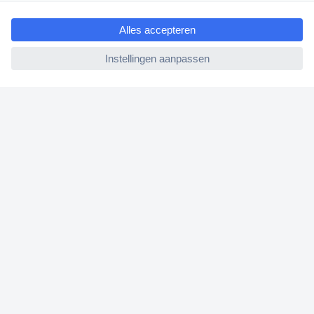
ccp.user.init.failed.titl
e
Betalen
ccp.user.init.failed
Garantie & retour
Alle onderwerpen
* Voorwaarden gratis levering
Over Conrad
Conrad Your Sourcing Platform
Nieuws & Inspiratie
Milieubewust ondernemen
ISO-certificering
Vulnerability Disclosure Program
REACH documenten
Informatie over toegankelijkheid
Bestelling annuleren