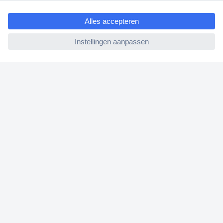
ccp.user.init.failed.titl
e
Betalen
ccp.user.init.failed
Garantie & retour
Alle onderwerpen
* Voorwaarden gratis levering
Over Conrad
Conrad Your Sourcing Platform
Nieuws & Inspiratie
Milieubewust ondernemen
ISO-certificering
Vulnerability Disclosure Program
REACH documenten
Informatie over toegankelijkheid
Bestelling annuleren