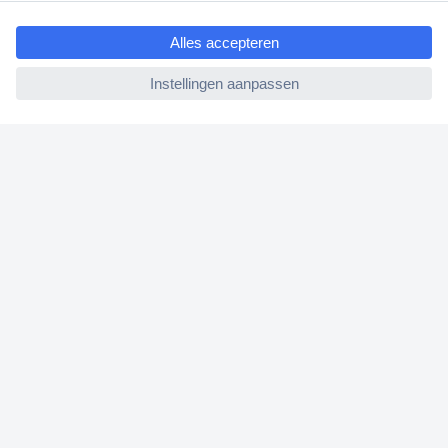
ccp.user.init.failed.titl
e
Betalen
ccp.user.init.failed
Garantie & retour
Alle onderwerpen
* Voorwaarden gratis levering
Over Conrad
Conrad Your Sourcing Platform
Nieuws & Inspiratie
Milieubewust ondernemen
ISO-certificering
Vulnerability Disclosure Program
REACH documenten
Informatie over toegankelijkheid
Bestelling annuleren