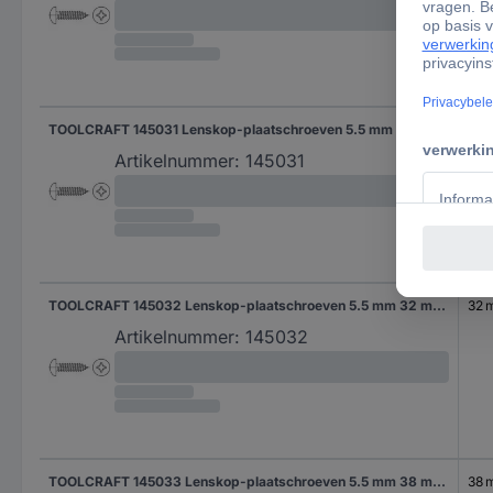
TOOLCRAFT 145031 Lenskop-plaatschroeven 5.5 mm 25 mm Kruiskop Phillips DIN 7981 Staal Galvanisch verzinkt 100 stuk(s)
25 
Artikelnummer:
145031
TOOLCRAFT 145032 Lenskop-plaatschroeven 5.5 mm 32 mm Kruiskop Phillips DIN 7981 Staal Galvanisch verzinkt 100 stuk(s)
32 
Artikelnummer:
145032
TOOLCRAFT 145033 Lenskop-plaatschroeven 5.5 mm 38 mm Kruiskop Phillips DIN 7981 Staal Galvanisch verzinkt 100 stuk(s)
38 