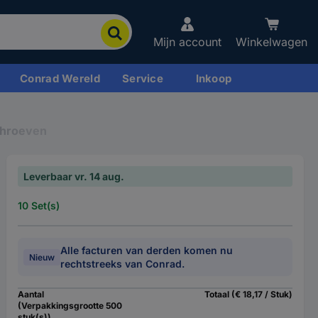
Mijn account
Winkelwagen
Conrad Wereld
Service
Inkoop
chroeven
Leverbaar vr. 14 aug.
10 Set(s)
Alle facturen van derden komen nu
Nieuw
rechtstreeks van Conrad.
Aantal
Totaal (€ 18,17 / Stuk)
(Verpakkingsgrootte 500
stuk(s))