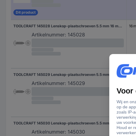
Dit product
TOOLCRAFT 145028 Lenskop-plaatschroeven 5.5 mm 16 mm Kruiskop Phillips DIN 7981 Staal Galvanisch verzinkt 100 stuk(s)
16 
Artikelnummer:
145028
TOOLCRAFT 145029 Lenskop-plaatschroeven 5.5 mm 19 mm Kruiskop Phillips DIN 7981 Staal Galvanisch verzinkt 100 stuk(s)
19 
Artikelnummer:
145029
TOOLCRAFT 145030 Lenskop-plaatschroeven 5.5 mm 22 mm Kruiskop Phillips DIN 7981 Staal Galvanisch verzinkt 100 stuk(s)
22 
Artikelnummer:
145030