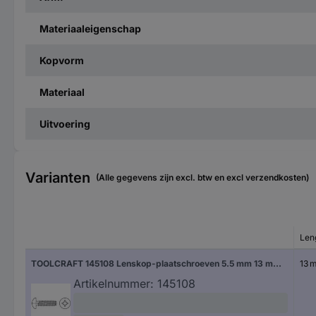
Materiaaleigenschap
Kopvorm
Materiaal
Uitvoering
Varianten
(Alle gegevens zijn excl. btw en excl verzendkosten)
Len
TOOLCRAFT 145108 Lenskop-plaatschroeven 5.5 mm 13 mm Kruiskop Phillips DIN 7981 Staal Galvanisch verzinkt 500 stuk(s)
13 
Artikelnummer:
145108