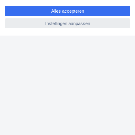
e
Betalen
ccp.user.init.failed
Garantie & retour
Alle onderwerpen
* Voorwaarden gratis levering
Over Conrad
Conrad Your Sourcing Platform
Nieuws & Inspiratie
Milieubewust ondernemen
ISO-certificering
Vulnerability Disclosure Program
REACH documenten
Informatie over toegankelijkheid
Bestelling annuleren