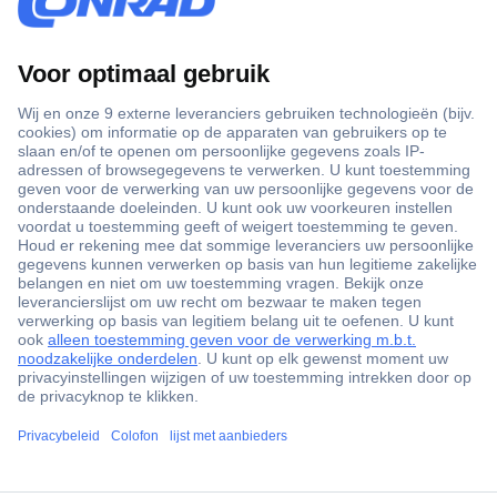
+3500 merken
+1.900.000 producten
+85.000 zakelijke klanten
Gratis inkoopoplossingen
Scherpe offertes op maat
Klantenservice
ccp.user.init.failed.titl
Bestellen