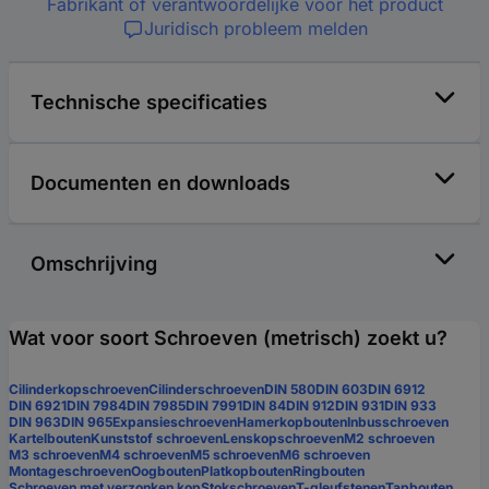
Fabrikant of verantwoordelijke voor het product
Juridisch probleem melden
Technische specificaties
Documenten en downloads
Omschrijving
Wat voor soort Schroeven (metrisch) zoekt u?
Cilinderkopschroeven
Cilinderschroeven
DIN 580
DIN 603
DIN 6912
DIN 6921
DIN 7984
DIN 7985
DIN 7991
DIN 84
DIN 912
DIN 931
DIN 933
DIN 963
DIN 965
Expansieschroeven
Hamerkopbouten
Inbusschroeven
Kartelbouten
Kunststof schroeven
Lenskopschroeven
M2 schroeven
M3 schroeven
M4 schroeven
M5 schroeven
M6 schroeven
Montageschroeven
Oogbouten
Platkopbouten
Ringbouten
Schroeven met verzonken kop
Stokschroeven
T-gleufstenen
Tapbouten