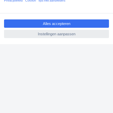
Klantenservice
Bestellen
ccp.user.init.failed.titl
Betalen
e
Garantie & retour
ccp.user.init.failed
Alle onderwerpen
* Voorwaarden gratis levering
Over Conrad
Conrad Your Sourcing Platform
Nieuws & Inspiratie
Milieubewust ondernemen
ISO-certificering
Vulnerability Disclosure Program
REACH documenten
Informatie over toegankelijkheid