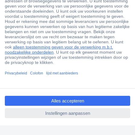
+3500 merken
+1.900.000 producten
+85.000 zakelijke klanten
Gratis inkoopoplossingen
Scherpe offertes op maat
Klantenservice
ccp.user.init.failed.titl
Bestellen
e
Betalen
ccp.user.init.failed
Garantie & retour
Alle onderwerpen
* Voorwaarden gratis levering