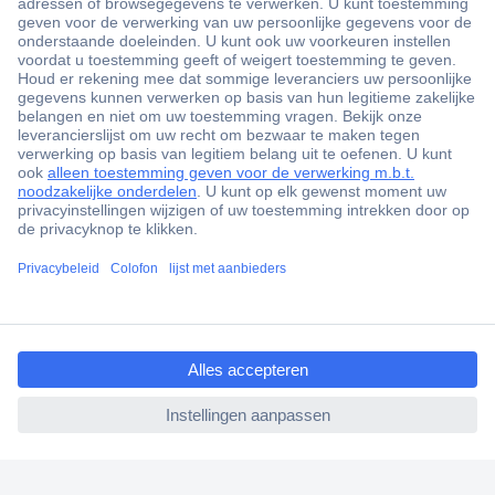
+3500 merken
+1.900.000 producten
+85.000 zakelijke klanten
Gratis inkoopoplossingen
Scherpe offertes op maat
Klantenservice
ccp.user.init.failed.titl
Bestellen
e
Betalen
ccp.user.init.failed
Garantie & retour
Alle onderwerpen
* Voorwaarden gratis levering