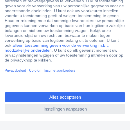
+3500 merken
+1.900.000 producten
+85.000 zakelijke klanten
Gratis inkoopoplossingen
Scherpe offertes op maat
Klantenservice
ccp.user.init.failed.titl
Bestellen
e
Betalen
ccp.user.init.failed
Garantie & retour
Alle onderwerpen
* Voorwaarden gratis levering