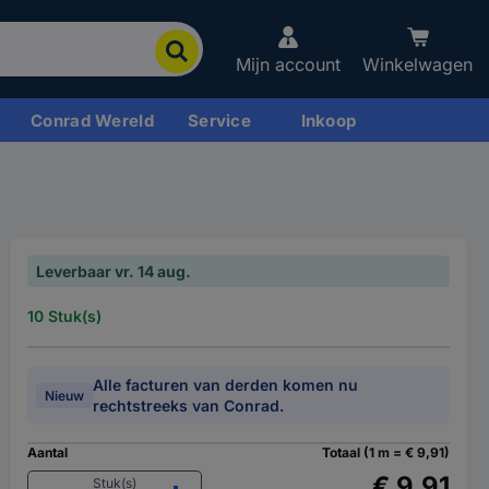
Mijn account
Winkelwagen
Conrad Wereld
Service
Inkoop
Leverbaar vr. 14 aug.
10 Stuk(s)
Alle facturen van derden komen nu
Nieuw
rechtstreeks van Conrad.
Aantal
Totaal (1 m = € 9,91)
€ 9,91
Stuk(s)